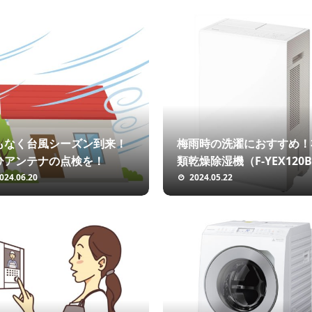
もなく台風シーズン到来！
梅雨時の洗濯におすすめ！
ひアンテナの点検を！
類乾燥除湿機（F-YEX120
024.06.20
2024.05.22