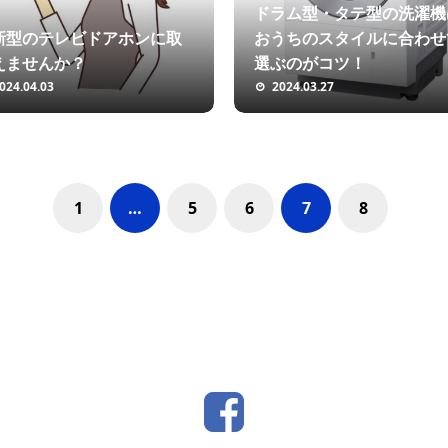
ドラム型・タテ型の洗濯機
新型のテレビドアホンに取
おうちのスタイルに合わせ
えませんか？
選ぶのがコツ！
024.04.03
2024.03.27
1
…
5
6
7
8