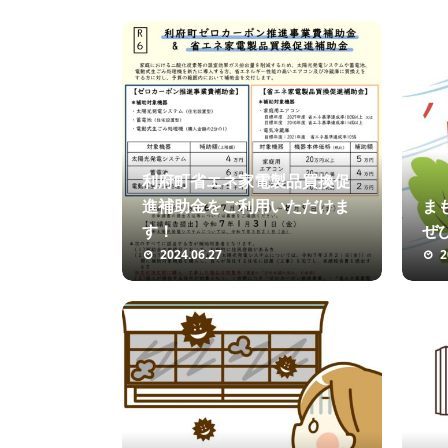
利府町省エネ家電製品買換促
進補助金をご利用いただけま
ま
す！
ぜ
2024.06.27
2